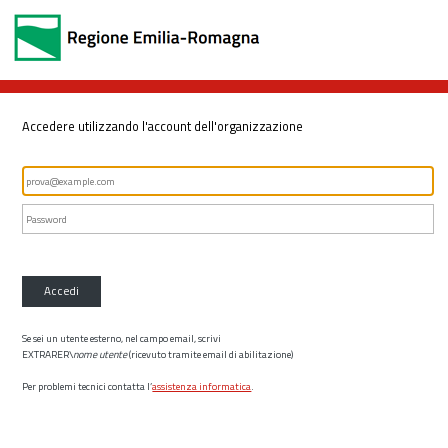
Accedere utilizzando l'account dell'organizzazione
Accedi
Se sei un utente esterno, nel campo email, scrivi
EXTRARER\
nome utente
(ricevuto tramite email di abilitazione)
Per problemi tecnici contatta l’
assistenza informatica
.