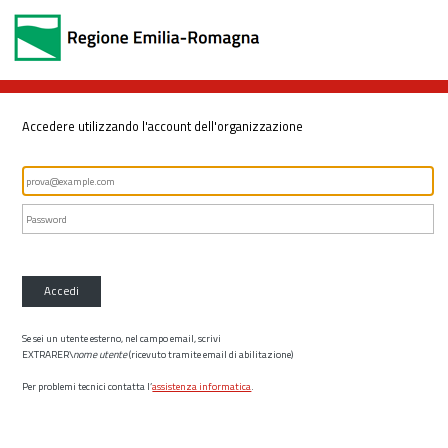
Accedere utilizzando l'account dell'organizzazione
Accedi
Se sei un utente esterno, nel campo email, scrivi
EXTRARER\
nome utente
(ricevuto tramite email di abilitazione)
Per problemi tecnici contatta l’
assistenza informatica
.