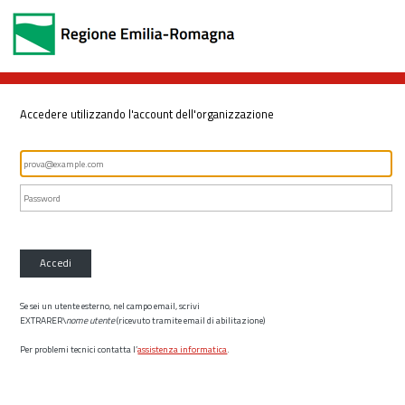
Accedere utilizzando l'account dell'organizzazione
Accedi
Se sei un utente esterno, nel campo email, scrivi
EXTRARER\
nome utente
(ricevuto tramite email di abilitazione)
Per problemi tecnici contatta l’
assistenza informatica
.