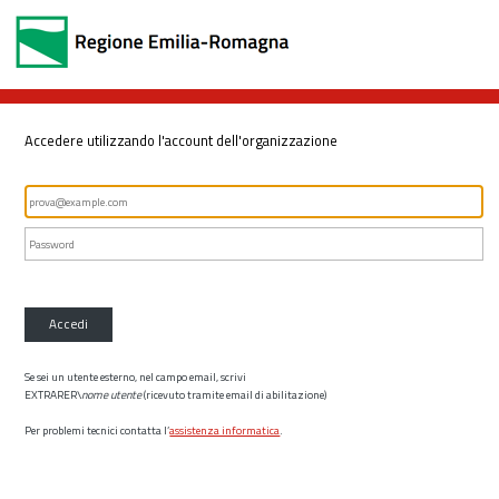
Accedere utilizzando l'account dell'organizzazione
Accedi
Se sei un utente esterno, nel campo email, scrivi
EXTRARER\
nome utente
(ricevuto tramite email di abilitazione)
Per problemi tecnici contatta l’
assistenza informatica
.