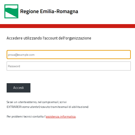
Accedere utilizzando l'account dell'organizzazione
Accedi
Se sei un utente esterno, nel campo email, scrivi
EXTRARER\
nome utente
(ricevuto tramite email di abilitazione)
Per problemi tecnici contatta l’
assistenza informatica
.