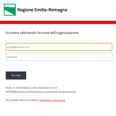
Accedere utilizzando l'account dell'organizzazione
Accedi
Se sei un utente esterno, nel campo email, scrivi
EXTRARER\
nome utente
(ricevuto tramite email di abilitazione)
Per problemi tecnici contatta l’
assistenza informatica
.