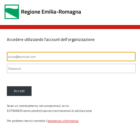
Accedere utilizzando l'account dell'organizzazione
Accedi
Se sei un utente esterno, nel campo email, scrivi
EXTRARER\
nome utente
(ricevuto tramite email di abilitazione)
Per problemi tecnici contatta l’
assistenza informatica
.