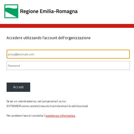
Accedere utilizzando l'account dell'organizzazione
Accedi
Se sei un utente esterno, nel campo email, scrivi
EXTRARER\
nome utente
(ricevuto tramite email di abilitazione)
Per problemi tecnici contatta l’
assistenza informatica
.