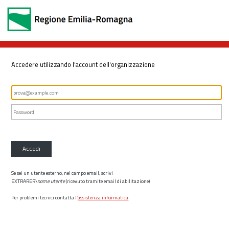
Accedere utilizzando l'account dell'organizzazione
Accedi
Se sei un utente esterno, nel campo email, scrivi
EXTRARER\
nome utente
(ricevuto tramite email di abilitazione)
Per problemi tecnici contatta l’
assistenza informatica
.