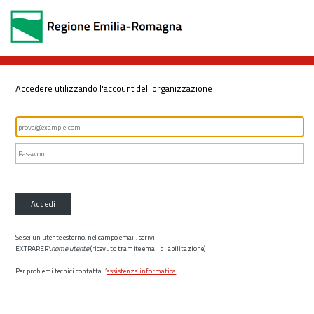
Accedere utilizzando l'account dell'organizzazione
Accedi
Se sei un utente esterno, nel campo email, scrivi
EXTRARER\
nome utente
(ricevuto tramite email di abilitazione)
Per problemi tecnici contatta l’
assistenza informatica
.