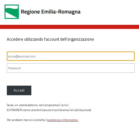
Accedere utilizzando l'account dell'organizzazione
Accedi
Se sei un utente esterno, nel campo email, scrivi
EXTRARER\
nome utente
(ricevuto tramite email di abilitazione)
Per problemi tecnici contatta l’
assistenza informatica
.