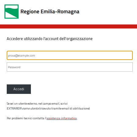
Accedere utilizzando l'account dell'organizzazione
Accedi
Se sei un utente esterno, nel campo email, scrivi
EXTRARER\
nome utente
(ricevuto tramite email di abilitazione)
Per problemi tecnici contatta l’
assistenza informatica
.