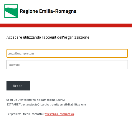
Accedere utilizzando l'account dell'organizzazione
Accedi
Se sei un utente esterno, nel campo email, scrivi
EXTRARER\
nome utente
(ricevuto tramite email di abilitazione)
Per problemi tecnici contatta l’
assistenza informatica
.