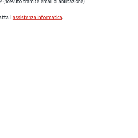
e
(ricevuto tramite email di abilitazione)
atta l’
assistenza informatica
.