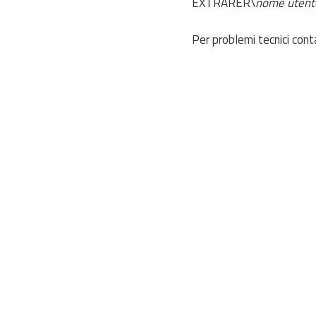
EXTRARER\
nome utent
Per problemi tecnici cont