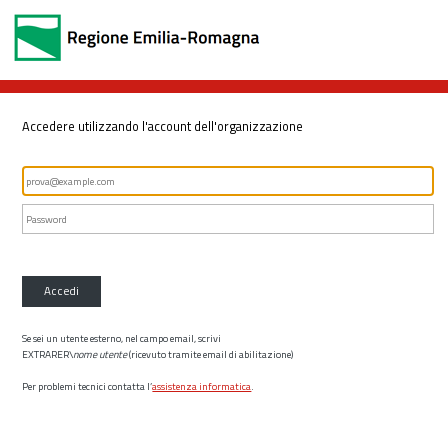
Accedere utilizzando l'account dell'organizzazione
Accedi
Se sei un utente esterno, nel campo email, scrivi
EXTRARER\
nome utente
(ricevuto tramite email di abilitazione)
Per problemi tecnici contatta l’
assistenza informatica
.