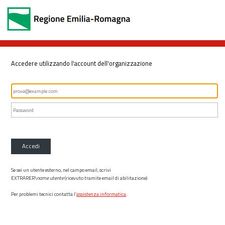
Accedere utilizzando l'account dell'organizzazione
Accedi
Se sei un utente esterno, nel campo email, scrivi
EXTRARER\
nome utente
(ricevuto tramite email di abilitazione)
Per problemi tecnici contatta l’
assistenza informatica
.