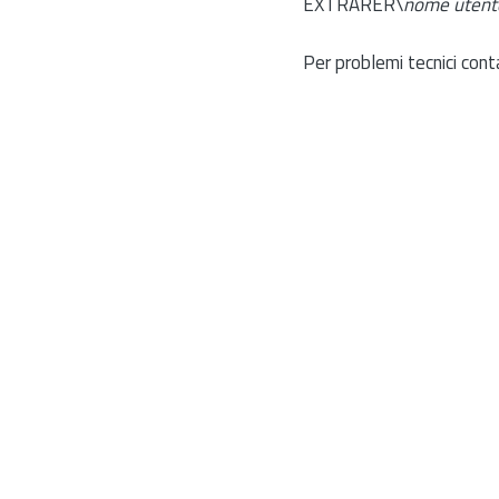
EXTRARER\
nome utent
Per problemi tecnici cont