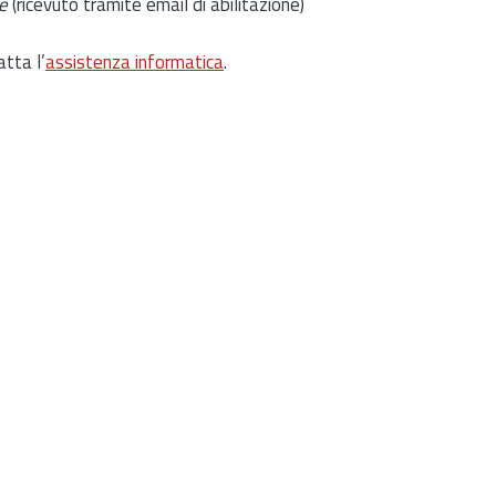
e
(ricevuto tramite email di abilitazione)
atta l’
assistenza informatica
.