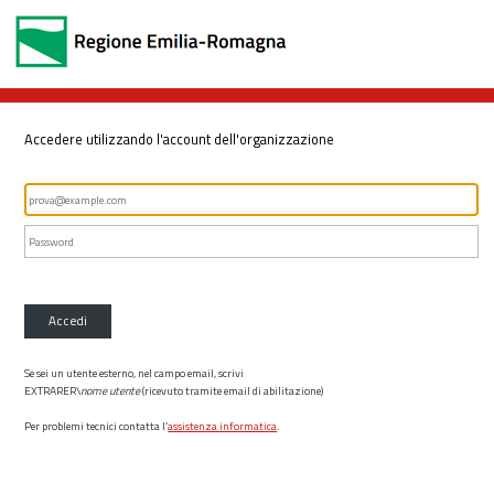
Accedere utilizzando l'account dell'organizzazione
Accedi
Se sei un utente esterno, nel campo email, scrivi
EXTRARER\
nome utente
(ricevuto tramite email di abilitazione)
Per problemi tecnici contatta l’
assistenza informatica
.