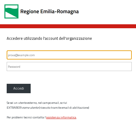
Accedere utilizzando l'account dell'organizzazione
Accedi
Se sei un utente esterno, nel campo email, scrivi
EXTRARER\
nome utente
(ricevuto tramite email di abilitazione)
Per problemi tecnici contatta l’
assistenza informatica
.