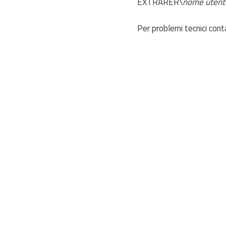
EXTRARER\
nome utent
Per problemi tecnici cont