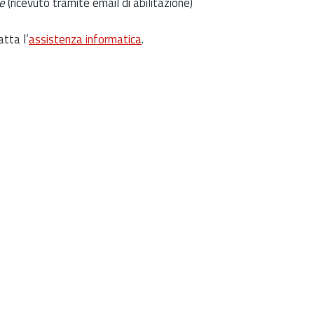
e
(ricevuto tramite email di abilitazione)
atta l’
assistenza informatica
.