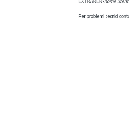
EXTRARER\
nome utent
Per problemi tecnici cont