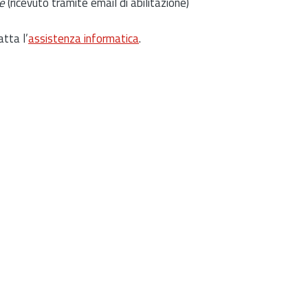
e
(ricevuto tramite email di abilitazione)
atta l’
assistenza informatica
.