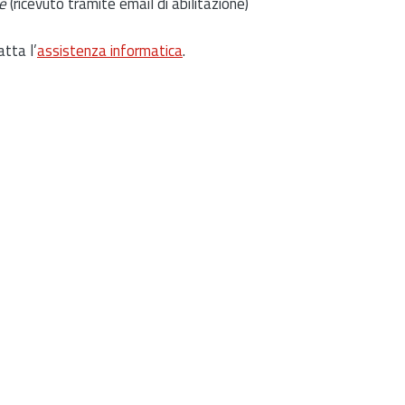
e
(ricevuto tramite email di abilitazione)
atta l’
assistenza informatica
.