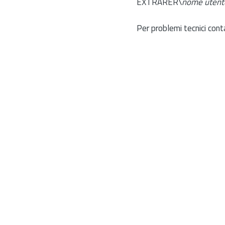
EXTRARER\
nome utent
Per problemi tecnici cont