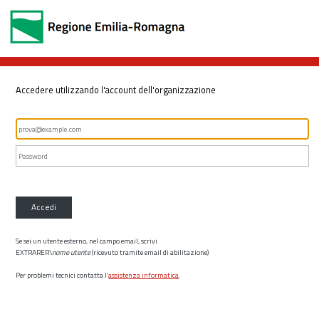
Accedere utilizzando l'account dell'organizzazione
Accedi
Se sei un utente esterno, nel campo email, scrivi
EXTRARER\
nome utente
(ricevuto tramite email di abilitazione)
Per problemi tecnici contatta l’
assistenza informatica
.