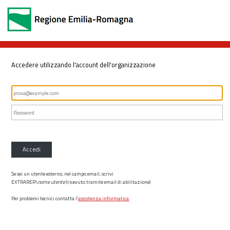
Accedere utilizzando l'account dell'organizzazione
Accedi
Se sei un utente esterno, nel campo email, scrivi
EXTRARER\
nome utente
(ricevuto tramite email di abilitazione)
Per problemi tecnici contatta l’
assistenza informatica
.