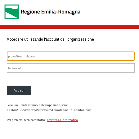
Accedere utilizzando l'account dell'organizzazione
Accedi
Se sei un utente esterno, nel campo email, scrivi
EXTRARER\
nome utente
(ricevuto tramite email di abilitazione)
Per problemi tecnici contatta l’
assistenza informatica
.