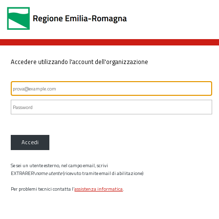
Accedere utilizzando l'account dell'organizzazione
Accedi
Se sei un utente esterno, nel campo email, scrivi
EXTRARER\
nome utente
(ricevuto tramite email di abilitazione)
Per problemi tecnici contatta l’
assistenza informatica
.