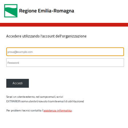
Accedere utilizzando l'account dell'organizzazione
Accedi
Se sei un utente esterno, nel campo email, scrivi
EXTRARER\
nome utente
(ricevuto tramite email di abilitazione)
Per problemi tecnici contatta l’
assistenza informatica
.