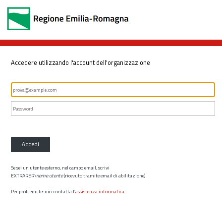
Accedere utilizzando l'account dell'organizzazione
Accedi
Se sei un utente esterno, nel campo email, scrivi
EXTRARER\
nome utente
(ricevuto tramite email di abilitazione)
Per problemi tecnici contatta l’
assistenza informatica
.