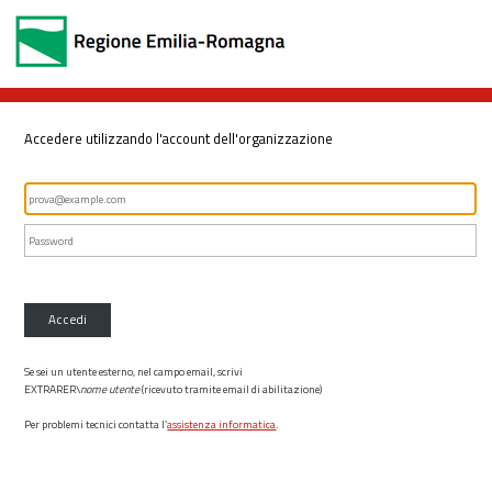
Accedere utilizzando l'account dell'organizzazione
Accedi
Se sei un utente esterno, nel campo email, scrivi
EXTRARER\
nome utente
(ricevuto tramite email di abilitazione)
Per problemi tecnici contatta l’
assistenza informatica
.