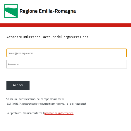
Accedere utilizzando l'account dell'organizzazione
Accedi
Se sei un utente esterno, nel campo email, scrivi
EXTRARER\
nome utente
(ricevuto tramite email di abilitazione)
Per problemi tecnici contatta l’
assistenza informatica
.