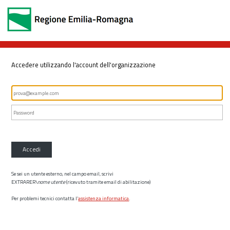
Accedere utilizzando l'account dell'organizzazione
Accedi
Se sei un utente esterno, nel campo email, scrivi
EXTRARER\
nome utente
(ricevuto tramite email di abilitazione)
Per problemi tecnici contatta l’
assistenza informatica
.