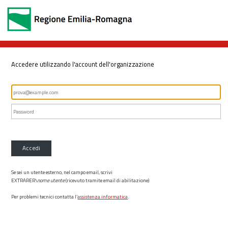
Accedere utilizzando l'account dell'organizzazione
Accedi
Se sei un utente esterno, nel campo email, scrivi
EXTRARER\
nome utente
(ricevuto tramite email di abilitazione)
Per problemi tecnici contatta l’
assistenza informatica
.