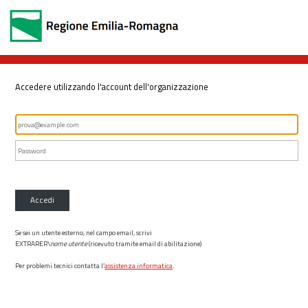
Accedere utilizzando l'account dell'organizzazione
Accedi
Se sei un utente esterno, nel campo email, scrivi
EXTRARER\
nome utente
(ricevuto tramite email di abilitazione)
Per problemi tecnici contatta l’
assistenza informatica
.