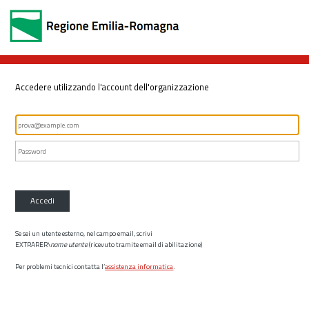
Accedere utilizzando l'account dell'organizzazione
Accedi
Se sei un utente esterno, nel campo email, scrivi
EXTRARER\
nome utente
(ricevuto tramite email di abilitazione)
Per problemi tecnici contatta l’
assistenza informatica
.