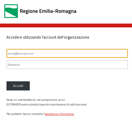
Accedere utilizzando l'account dell'organizzazione
Accedi
Se sei un utente esterno, nel campo email, scrivi
EXTRARER\
nome utente
(ricevuto tramite email di abilitazione)
Per problemi tecnici contatta l’
assistenza informatica
.