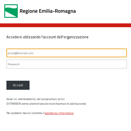
Accedere utilizzando l'account dell'organizzazione
Accedi
Se sei un utente esterno, nel campo email, scrivi
EXTRARER\
nome utente
(ricevuto tramite email di abilitazione)
Per problemi tecnici contatta l’
assistenza informatica
.