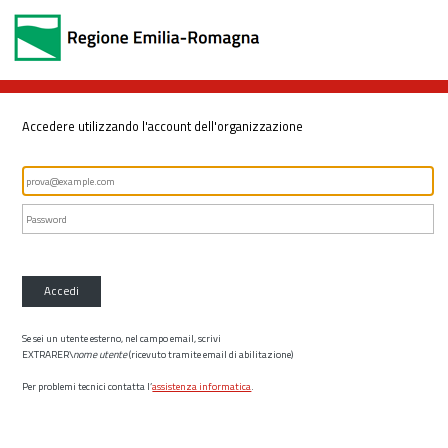
Accedere utilizzando l'account dell'organizzazione
Accedi
Se sei un utente esterno, nel campo email, scrivi
EXTRARER\
nome utente
(ricevuto tramite email di abilitazione)
Per problemi tecnici contatta l’
assistenza informatica
.