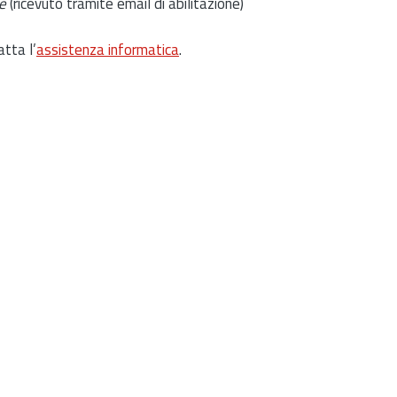
e
(ricevuto tramite email di abilitazione)
atta l’
assistenza informatica
.