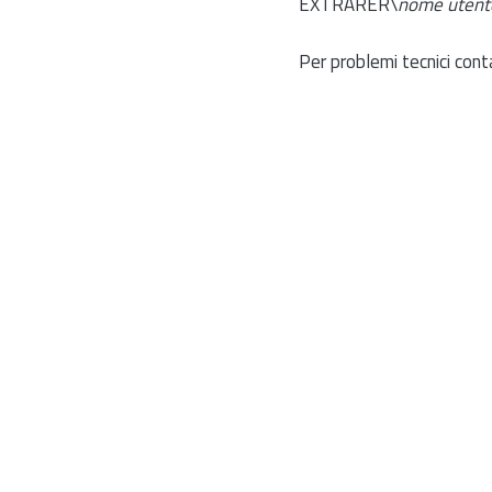
EXTRARER\
nome utent
Per problemi tecnici cont