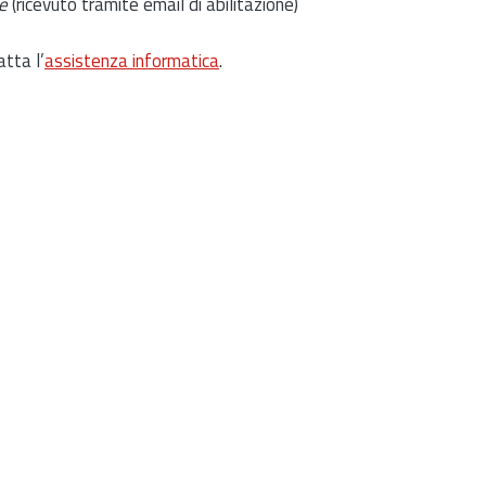
e
(ricevuto tramite email di abilitazione)
atta l’
assistenza informatica
.