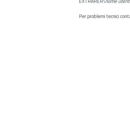
EXTRARER\
nome utent
Per problemi tecnici cont