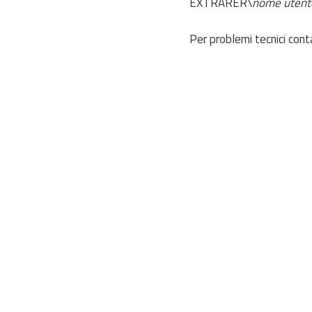
EXTRARER\
nome utent
Per problemi tecnici cont