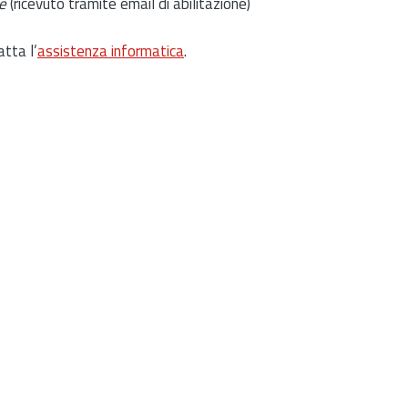
e
(ricevuto tramite email di abilitazione)
atta l’
assistenza informatica
.