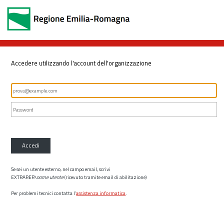
Accedere utilizzando l'account dell'organizzazione
Accedi
Se sei un utente esterno, nel campo email, scrivi
EXTRARER\
nome utente
(ricevuto tramite email di abilitazione)
Per problemi tecnici contatta l’
assistenza informatica
.