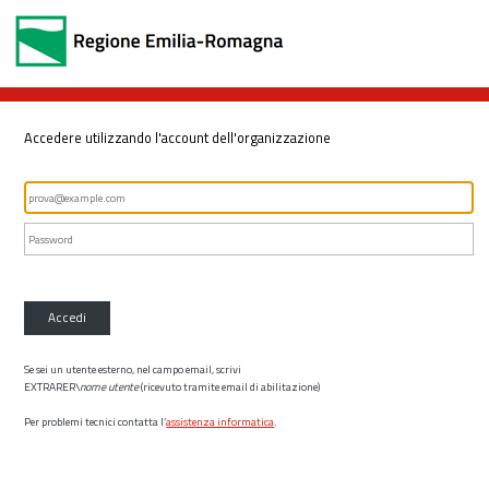
Accedere utilizzando l'account dell'organizzazione
Accedi
Se sei un utente esterno, nel campo email, scrivi
EXTRARER\
nome utente
(ricevuto tramite email di abilitazione)
Per problemi tecnici contatta l’
assistenza informatica
.