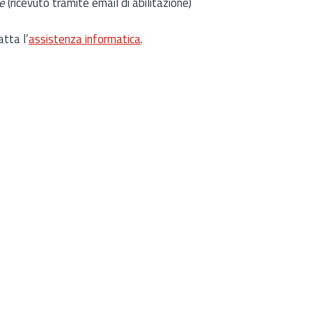
e
(ricevuto tramite email di abilitazione)
atta l’
assistenza informatica
.