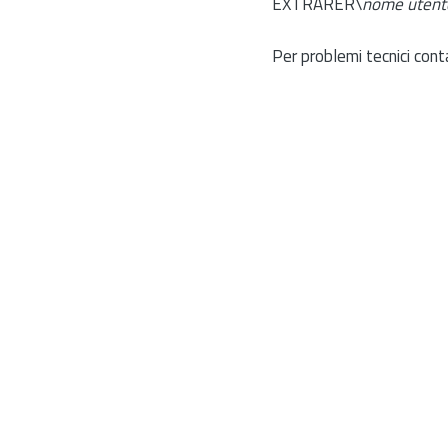
EXTRARER\
nome utent
Per problemi tecnici cont