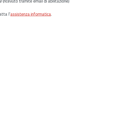
e
(ricevuto tramite email di abilitazione)
atta l’
assistenza informatica
.