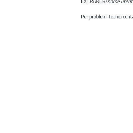
EXTRARER\
nome utent
Per problemi tecnici cont