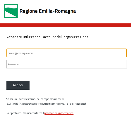
Accedere utilizzando l'account dell'organizzazione
Accedi
Se sei un utente esterno, nel campo email, scrivi
EXTRARER\
nome utente
(ricevuto tramite email di abilitazione)
Per problemi tecnici contatta l’
assistenza informatica
.