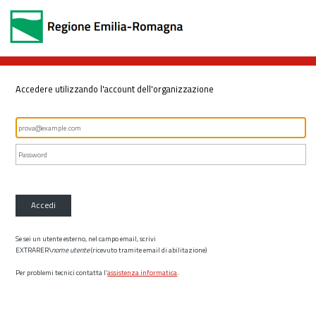
Accedere utilizzando l'account dell'organizzazione
Accedi
Se sei un utente esterno, nel campo email, scrivi
EXTRARER\
nome utente
(ricevuto tramite email di abilitazione)
Per problemi tecnici contatta l’
assistenza informatica
.