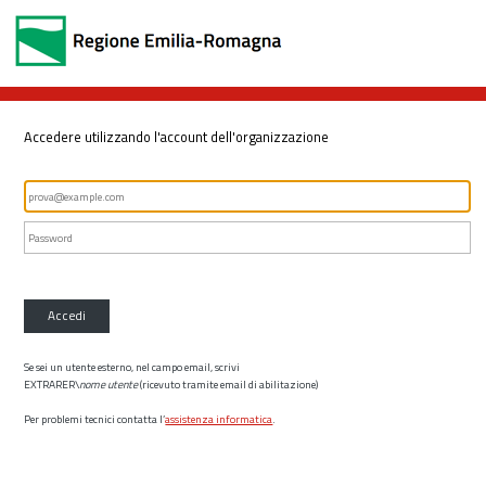
Accedere utilizzando l'account dell'organizzazione
Accedi
Se sei un utente esterno, nel campo email, scrivi
EXTRARER\
nome utente
(ricevuto tramite email di abilitazione)
Per problemi tecnici contatta l’
assistenza informatica
.