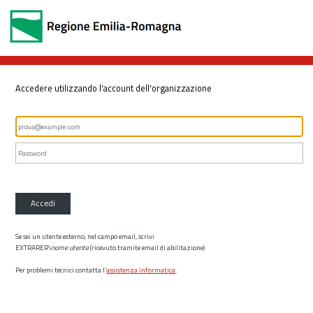
Accedere utilizzando l'account dell'organizzazione
Accedi
Se sei un utente esterno, nel campo email, scrivi
EXTRARER\
nome utente
(ricevuto tramite email di abilitazione)
Per problemi tecnici contatta l’
assistenza informatica
.