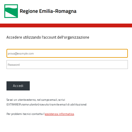
Accedere utilizzando l'account dell'organizzazione
Accedi
Se sei un utente esterno, nel campo email, scrivi
EXTRARER\
nome utente
(ricevuto tramite email di abilitazione)
Per problemi tecnici contatta l’
assistenza informatica
.