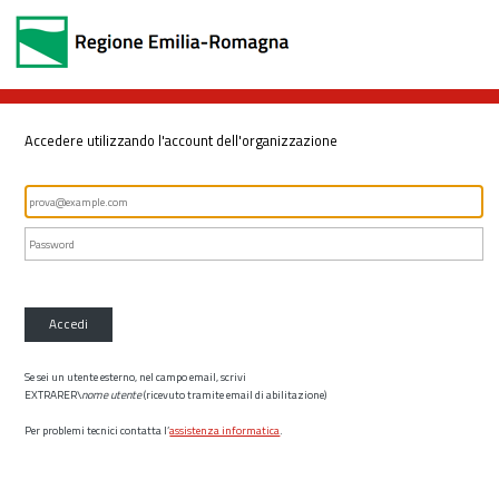
Accedere utilizzando l'account dell'organizzazione
Accedi
Se sei un utente esterno, nel campo email, scrivi
EXTRARER\
nome utente
(ricevuto tramite email di abilitazione)
Per problemi tecnici contatta l’
assistenza informatica
.